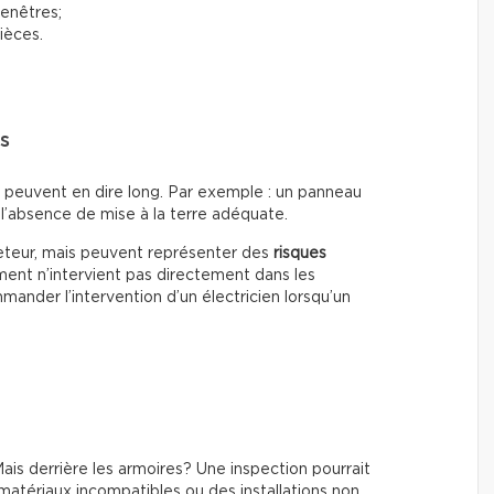
fenêtres;
ièces.
rs
s peuvent en dire long. Par exemple : un panneau
l’absence de mise à la terre adéquate.
heteur, mais peuvent représenter des
risques
ment n’intervient pas directement dans les
ander l’intervention d’un électricien lorsqu’un
is derrière les armoires? Une inspection pourrait
matériaux incompatibles ou des installations non