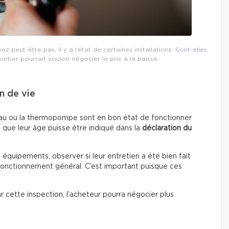
 peut-être pas, il y a l’état de certaines installations. Sont-elles
ourtier pourrait vouloir négocier le prix à la baisse.
n de vie
fe-eau ou la thermopompe sont en bon état de fonctionner
 que leur âge puisse être indiqué dans la
déclaration du
s équipements, observer si leur entretien a été bien fait
 fonctionnement général. C’est important puisque ces
par cette inspection, l’acheteur pourra négocier plus