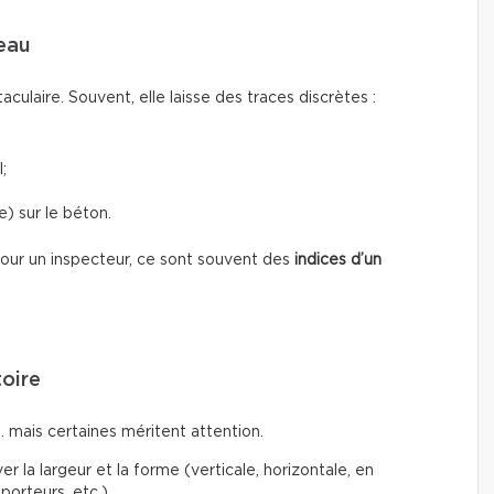
’eau
taculaire. Souvent, elle laisse des traces discrètes :
;
) sur le béton.
 Pour un inspecteur, ce sont souvent des
indices d’un
toire
… mais certaines méritent attention.
r la largeur et la forme (verticale, horizontale, en
porteurs, etc.)